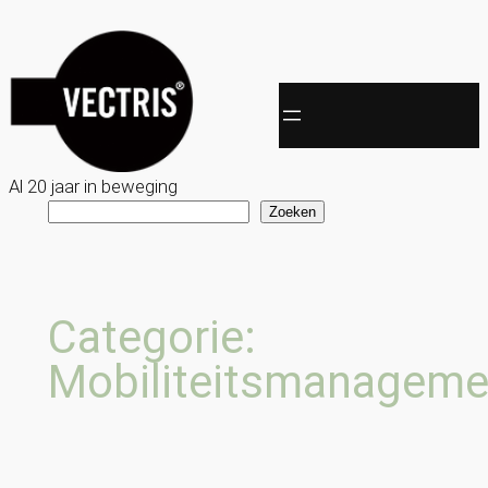
Spring
naar
de
inhoud
Al 20 jaar in beweging
Zoeken
Zoeken
Categorie:
Mobiliteitsmanageme